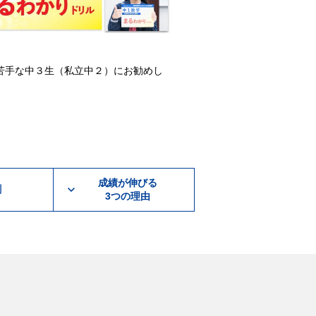
苦手な中３生（私立中２）にお勧めし
個別進学館の授業時間は「9
成績が伸びる
割
3つの理由